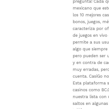
pregunta! Cada qui
mexicano que esté
los 10 mejores ca
bonos, juegos, mé
caracteriza por o
de juegos en vivo
permite a sus usu
algo que siempre 
pero pueden ser u
y en contra de ca
muy erradas, pero
cuenta. CasiGo no 
Esta plataforma s
casinos como BC.G
nuestra lista con
saltos en algunas 