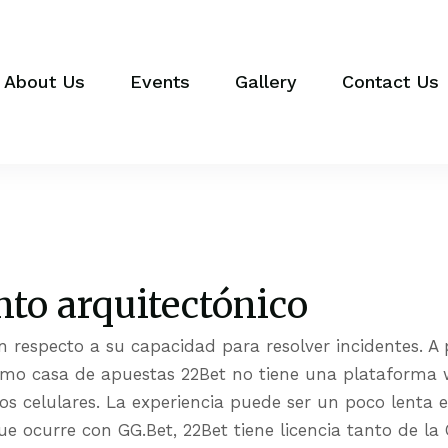
About Us
Events
Gallery
Contact Us
nto arquitectónico
 respecto a su capacidad para resolver incidentes. A 
omo casa de apuestas 22Bet no tiene una plataforma 
os celulares. La experiencia puede ser un poco lenta 
que ocurre con GG.Bet, 22Bet tiene licencia tanto de l