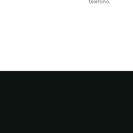
teléfono.