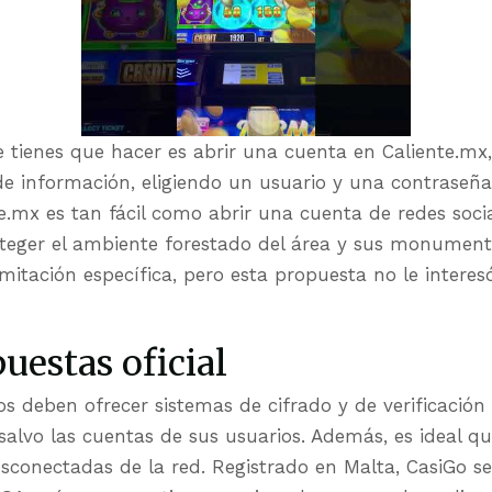
e tienes que hacer es abrir una cuenta en Caliente.mx
 información, eligiendo un usuario y una contraseña
e.mx es tan fácil como abrir una cuenta de redes socia
eger el ambiente forestado del área y sus monumen
mitación específica, pero esta propuesta no le interes
uestas oficial
os deben ofrecer sistemas de cifrado y de verificación
alvo las cuentas de sus usuarios. Además, es ideal q
sconectadas de la red. Registrado en Malta, CasiGo s