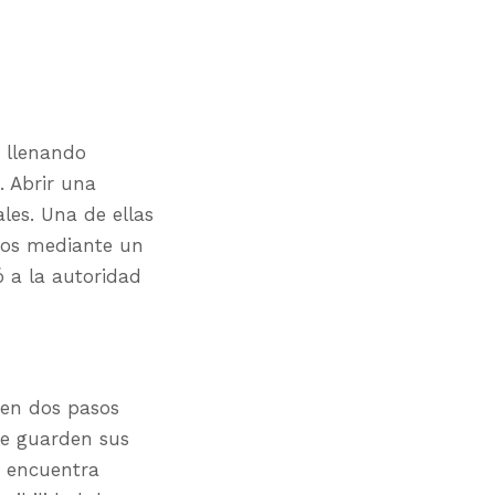
, llenando
. Abrir una
les. Una de ellas
tos mediante un
ó a la autoridad
 en dos pasos
ue guarden sus
e encuentra