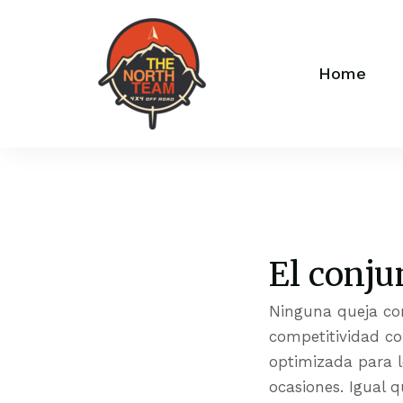
Home
El conju
Ninguna queja con
competitividad c
optimizada para l
ocasiones. Igual 