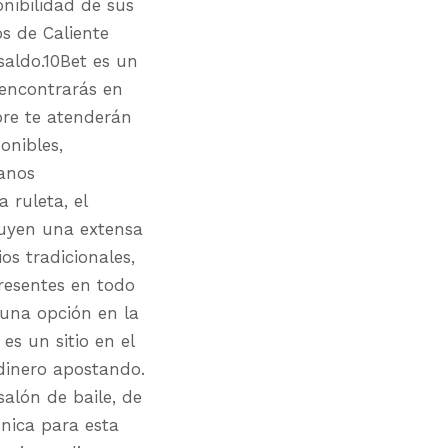
nibilidad de sus
s de Caliente
saldo.10Bet es un
 encontrarás en
mpre te atenderán
onibles,
canos
 ruleta, el
luyen una extensa
s tradicionales,
resentes en todo
 una opción en la
es un sitio en el
dinero apostando.
salón de baile, de
nica para esta