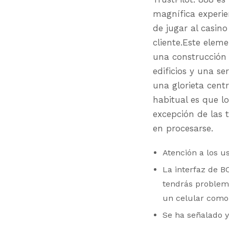
magnífica experie
de jugar al casino
cliente.Este elem
una construcción 
edificios y una s
una glorieta cent
habitual es que l
excepción de las t
en procesarse.
Atención a los u
La interfaz de B
tendrás problema
un celular com
Se ha señalado y