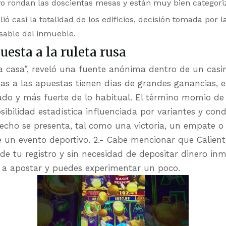
vo rondan las doscientas mesas y están muy bien categori
ió casi la totalidad de los edificios, decisión tomada por
sable del inmueble.
uesta a la ruleta rusa
la casa”, reveló una fuente anónima dentro de un casi
s a las apuestas tienen días de grandes ganancias, e
ado y más fuerte de lo habitual. El término momio de
ibilidad estadística influenciada por variantes y cond
echo se presenta, tal como una victoria, un empate o
e un evento deportivo. 2.- Cabe mencionar que Calient
e tu registro y sin necesidad de depositar dinero in
a apostar y puedes experimentar un poco.