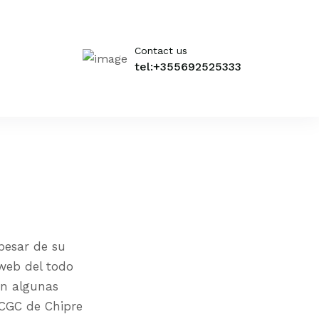
Contact us
tel:+355692525333
pesar de su
web del todo
en algunas
a CGC de Chipre