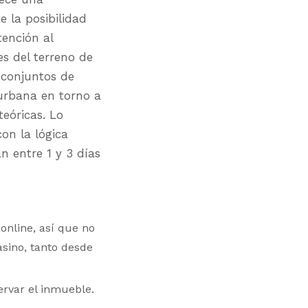
e la posibilidad
tención al
s del terreno de
 conjuntos de
 urbana en torno a
teóricas. Lo
on la lógica
n entre 1 y 3 días
online, así que no
asino, tanto desde
ervar el inmueble.