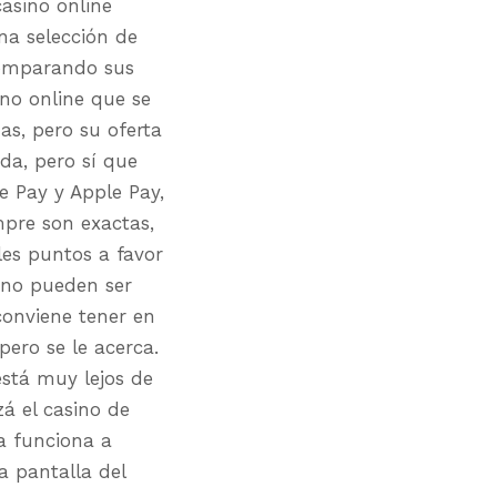
casino online
na selección de
 comparando sus
ino online que se
s, pero su oferta
da, pero sí que
e Pay y Apple Pay,
mpre son exactas,
les puntos a favor
sino pueden ser
conviene tener en
pero se le acerca.
stá muy lejos de
á el casino de
a funciona a
a pantalla del