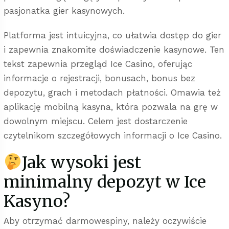
pasjonatka gier kasynowych.
Platforma jest intuicyjna, co ułatwia dostęp do gier
i zapewnia znakomite doświadczenie kasynowe. Ten
tekst zapewnia przegląd Ice Casino, oferując
informacje o rejestracji, bonusach, bonus bez
depozytu, grach i metodach płatności. Omawia też
aplikację mobilną kasyna, która pozwala na grę w
dowolnym miejscu. Celem jest dostarczenie
czytelnikom szczegółowych informacji o Ice Casino.
Jak wysoki jest
minimalny depozyt w Ice
Kasyno?
Aby otrzymać darmowespiny, należy oczywiście