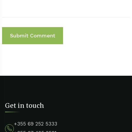
Get in touch
+355 69 252 5333