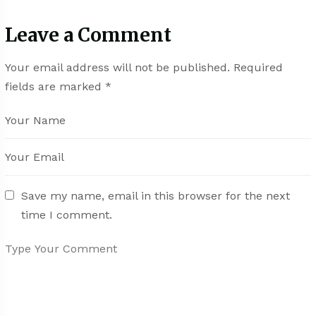
Leave a Comment
Your email address will not be published.
Required
fields are marked
*
Save my name, email in this browser for the next
time I comment.