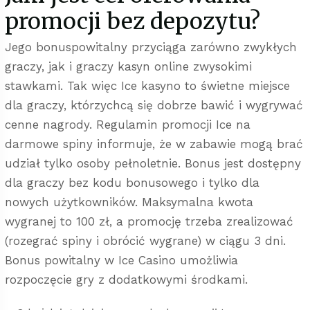
promocji bez depozytu?
Jego bonuspowitalny przyciąga zarówno zwykłych
graczy, jak i graczy kasyn online zwysokimi
stawkami. Tak więc Ice kasyno to świetne miejsce
dla graczy, którzychcą się dobrze bawić i wygrywać
cenne nagrody. Regulamin promocji Ice na
darmowe spiny informuje, że w zabawie mogą brać
udział tylko osoby pełnoletnie. Bonus jest dostępny
dla graczy bez kodu bonusowego i tylko dla
nowych użytkowników. Maksymalna kwota
wygranej to 100 zł, a promocję trzeba zrealizować
(rozegrać spiny i obrócić wygrane) w ciągu 3 dni.
Bonus powitalny w Ice Casino umożliwia
rozpoczęcie gry z dodatkowymi środkami.