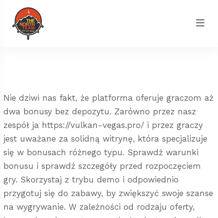
Nie dziwi nas fakt, że platforma oferuje graczom aż
dwa bonusy bez depozytu. Zarówno przez nasz
zespół ja
https://vulkan-vegas.pro/
i przez graczy
jest uważane za solidną witrynę, która specjalizuje
się w bonusach różnego typu. Sprawdź warunki
bonusu i sprawdź szczegóły przed rozpoczęciem
gry. Skorzystaj z trybu demo i odpowiednio
przygotuj się do zabawy, by zwiększyć swoje szanse
na wygrywanie. W zależności od rodzaju oferty,