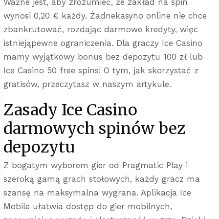
Ważne jest, aby zrozumieć, że zakład na spin
wynosi 0,20 € każdy. Żadnekasyno online nie chce
zbankrutować, rozdając darmowe kredyty, więc
istniejąpewne ograniczenia. Dla graczy Ice Casino
mamy wyjątkowy bonus bez depozytu 100 zł lub
Ice Casino 50 free spins! O tym, jak skorzystać z
gratisów, przeczytasz w naszym artykule.
Zasady Ice Casino
darmowych spinów bez
depozytu
Z bogatym wyborem gier od Pragmatic Play i
szeroką gamą grach stołowych, każdy gracz ma
szansę na maksymalna wygrana. Aplikacja Ice
Mobile ułatwia dostęp do gier mobilnych,