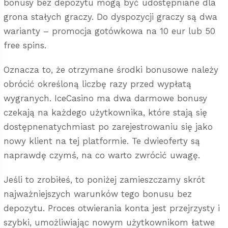
bonusy bez depozytu mogą być udostępniane dla
grona stałych graczy. Do dyspozycji graczy są dwa
warianty – promocja gotówkowa na 10 eur lub 50
free spins.
Oznacza to, że otrzymane środki bonusowe należy
obrócić określoną liczbę razy przed wypłatą
wygranych. IceCasino ma dwa darmowe bonusy
czekają na każdego użytkownika, które stają się
dostępnenatychmiast po zarejestrowaniu się jako
nowy klient na tej platformie. Te dwieoferty są
naprawdę czymś, na co warto zwrócić uwagę.
Jeśli to zrobiłeś, to poniżej zamieszczamy skrót
najważniejszych warunków tego bonusu bez
depozytu. Proces otwierania konta jest przejrzysty i
szybki, umożliwiając nowym użytkownikom łatwe