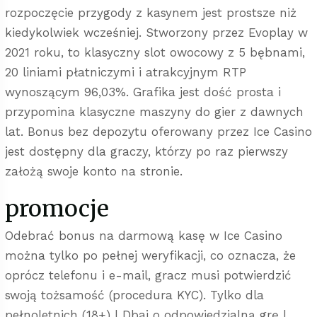
rozpoczęcie przygody z kasynem jest prostsze niż
kiedykolwiek wcześniej. Stworzony przez Evoplay w
2021 roku, to klasyczny slot owocowy z 5 bębnami,
20 liniami płatniczymi i atrakcyjnym RTP
wynoszącym 96,03%. Grafika jest dość prosta i
przypomina klasyczne maszyny do gier z dawnych
lat. Bonus bez depozytu oferowany przez Ice Casino
jest dostępny dla graczy, którzy po raz pierwszy
założą swoje konto na stronie.
promocje
Odebrać bonus na darmową kasę w Ice Casino
można tylko po pełnej weryfikacji, co oznacza, że
oprócz telefonu i e-mail, gracz musi potwierdzić
swoją tożsamość (procedura KYC). Tylko dla
pełnoletnich (18+) | Dbaj o odpowiedzialną grę |