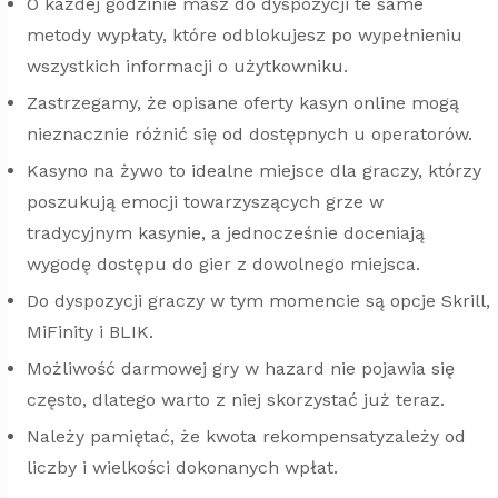
O każdej godzinie masz do dyspozycji te same
metody wypłaty, które odblokujesz po wypełnieniu
wszystkich informacji o użytkowniku.
Zastrzegamy, że opisane oferty kasyn online mogą
nieznacznie różnić się od dostępnych u operatorów.
Kasyno na żywo to idealne miejsce dla graczy, którzy
poszukują emocji towarzyszących grze w
tradycyjnym kasynie, a jednocześnie doceniają
wygodę dostępu do gier z dowolnego miejsca.
Do dyspozycji graczy w tym momencie są opcje Skrill,
MiFinity i BLIK.
Możliwość darmowej gry w hazard nie pojawia się
często, dlatego warto z niej skorzystać już teraz.
Należy pamiętać, że kwota rekompensatyzależy od
liczby i wielkości dokonanych wpłat.