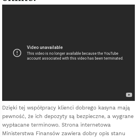
Dzięki tej współpracy klienci dobrego kasyna mają
pewność, że ich depozyty są bezpieczne, a wygrane
wypłacane terminowo. Strona internetowa
Ministerstwa Finansów zawiera dobry opis stanu