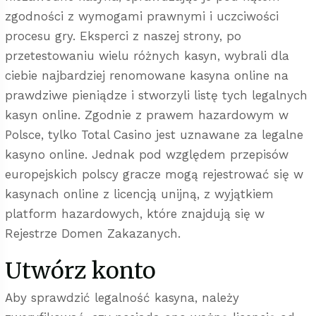
zgodności z wymogami prawnymi i uczciwości
procesu gry. Eksperci z naszej strony, po
przetestowaniu wielu różnych kasyn, wybrali dla
ciebie najbardziej renomowane kasyna online na
prawdziwe pieniądze i stworzyli listę tych legalnych
kasyn online. Zgodnie z prawem hazardowym w
Polsce, tylko Total Casino jest uznawane za legalne
kasyno online. Jednak pod względem przepisów
europejskich polscy gracze mogą rejestrować się w
kasynach online z licencją unijną, z wyjątkiem
platform hazardowych, które znajdują się w
Rejestrze Domen Zakazanych.
Utwórz konto
Aby sprawdzić legalność kasyna, należy