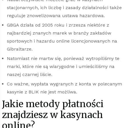
stacjonarnych, ich liczbę i zasady działalności także
reguluje znowelizowana ustawa hazardowa.
GBGA działa od 2005 roku i zrzesza niektóre z
najbardziej znanych marek w branży zakładów
sportowych i hazardu online licencjonowanych na
Gibraltarze.
Natomiast nie martw się, ponieważ wytropiliśmy te
marki, które nie są wiarygodne i umieściliśmy na
naszej czarnej liście.
Co ważne, wypłata wygranych z konta w polecanym
kasynie z BLIK nie jest możliwa.
Jakie metody płatności
znajdziesz w kasynach
online?