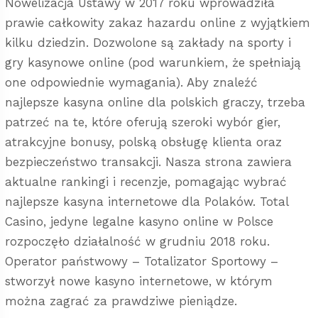
Nowelizacja Ustawy w 2017 roku wprowadziła
prawie całkowity zakaz hazardu online z wyjątkiem
kilku dziedzin. Dozwolone są zakłady na sporty i
gry kasynowe online (pod warunkiem, że spełniają
one odpowiednie wymagania). Aby znaleźć
najlepsze kasyna online dla polskich graczy, trzeba
patrzeć na te, które oferują szeroki wybór gier,
atrakcyjne bonusy, polską obsługę klienta oraz
bezpieczeństwo transakcji. Nasza strona zawiera
aktualne rankingi i recenzje, pomagając wybrać
najlepsze kasyna internetowe dla Polaków. Total
Casino, jedyne legalne kasyno online w Polsce
rozpoczęło działalność w grudniu 2018 roku.
Operator państwowy – Totalizator Sportowy –
stworzył nowe kasyno internetowe, w którym
można zagrać za prawdziwe pieniądze.