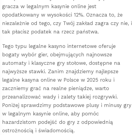
gracza w legalnym kasynie online jest
opodatkowany w wysokości 12%. Oznacza to, że
niezależnie od tego, czy Twój zakład zagra czy nie, i
tak płacisz podatek na rzecz państwa.
Tego typu legalne kasyno internetowe oferuje
bogaty wybór gier, obejmujących najnowsze
automaty i klasyczne gry stołowe, dostępne na
najwyższe stawki. Zanim znajdziemy najlepsze
legalne kasyna online w Polsce w 2025 roku i
zaczniemy grać na realne pieniądze, warto
przeanalizować wady i zalety takiej rozgrywki.
Poniżej sprawdzimy podstawowe plusy i minusy gry
w legalnym kasynie online, aby pomóc
hazardzistom podejść do gry z odpowiednią
ostrożnością i świadomością.