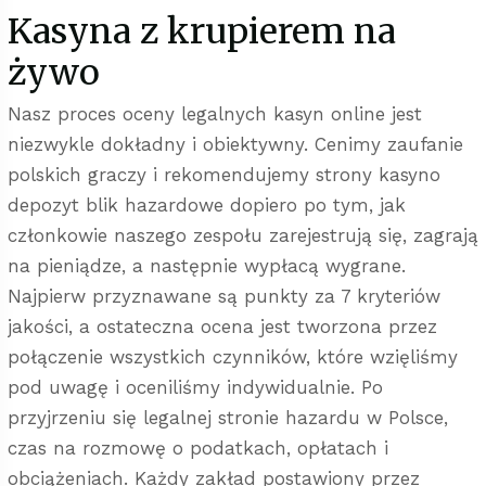
Kasyna z krupierem na
żywo
Nasz proces oceny legalnych kasyn online jest
niezwykle dokładny i obiektywny. Cenimy zaufanie
polskich graczy i rekomendujemy strony
kasyno
depozyt blik
hazardowe dopiero po tym, jak
członkowie naszego zespołu zarejestrują się, zagrają
na pieniądze, a następnie wypłacą wygrane.
Najpierw przyznawane są punkty za 7 kryteriów
jakości, a ostateczna ocena jest tworzona przez
połączenie wszystkich czynników, które wzięliśmy
pod uwagę i oceniliśmy indywidualnie. Po
przyjrzeniu się legalnej stronie hazardu w Polsce,
czas na rozmowę o podatkach, opłatach i
obciążeniach. Każdy zakład postawiony przez