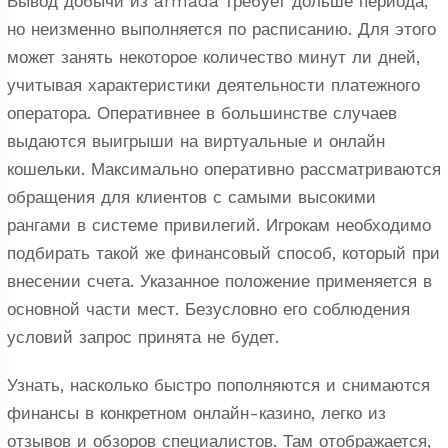
Вывод добычи из armada требует дольше периода,
но неизменно выполняется по расписанию. Для этого
может занять некоторое количество минут ли дней,
учитывая характеристики деятельности платежного
оператора. Оперативнее в большинстве случаев
выдаются выигрыши на виртуальные и онлайн
кошельки. Максимально оперативно рассматриваются
обращения для клиентов с самыми высокими
рангами в системе привилегий. Игрокам необходимо
подбирать такой же финансовый способ, который при
внесении счета. Указанное положение применяется в
основной части мест. Безусловно его соблюдения
условий запрос принята не будет.
Узнать, насколько быстро пополняются и снимаются
финансы в конкретном онлайн-казино, легко из
отзывов и обзоров специалистов. Там отображается,