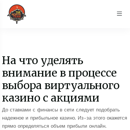
На что уделять
внимание в процессе
выбора виртуального
казино с акциями
До ставками с финансы в сети следует подобрать
надежное и прибыльное казино. Из-за этого окажется
прямо определяться объем прибыли онлайн.