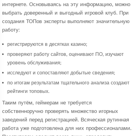
интернете. Основываясь на эту информацию, можно
выбрать доверенный и выгодный игровой клуб. При
создания ТОПов эксперты выполняют значительную
работу:
регистрируются в десятках казино;
проверяют работу сайтов, оценивают ПО, изучают
уровень обслуживания;
исследуют и сопоставляют добытые сведения;
по итогам результатам тщательного анализа создают
рейтинги топовых.
Таким путём, геймерам не требуется
собственноручно проверять множество игорных
заведений перед регистрацией. Всяческая рутинная
работа уже подготовлена для них профессионалами.