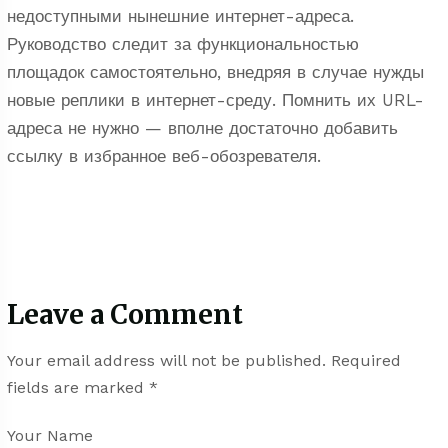
недоступными нынешние интернет-адреса.
Руководство следит за функциональностью
площадок самостоятельно, внедряя в случае нужды
новые реплики в интернет-среду. Помнить их URL-
адреса не нужно — вполне достаточно добавить
ссылку в избранное веб-обозревателя.
Leave a Comment
Your email address will not be published.
Required
fields are marked
*