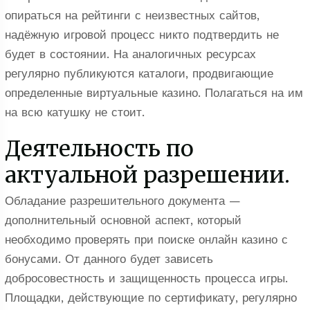
опираться на рейтинги с неизвестных сайтов,
надёжную игровой процесс никто подтвердить не
будет в состоянии. На аналогичных ресурсах
регулярно публикуются каталоги, продвигающие
определенные виртуальные казино. Полагаться на им
на всю катушку не стоит.
Деятельность по
актуальной разрешении.
Обладание разрешительного документа —
дополнительный основной аспект, который
необходимо проверять при поиске онлайн казино с
бонусами. От данного будет зависеть
добросовестность и защищенность процесса игры.
Площадки, действующие по сертификату, регулярно