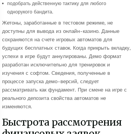
подобрать действенную тактику для любого
однорукого бандита.
Жетоны, заработанные в тестовом режиме, не
доступны для вывода из онлайн-казино. Данные
сохраняются на счете игровых автоматов для
будущих бесплатных ставок. Когда прикрыть вкладку,
успехи в игре будут аннулированы. Демо формат
разработан исключительно для тренировок и
изучения с софтом. Сведения, полученные в
процессе запуска демо-версий, следует
рассматривать как фундамент. При смене на игре с
реального депозита свойства автоматов не
изменяются.
Быстрота рассмотрения
финансовых заявок