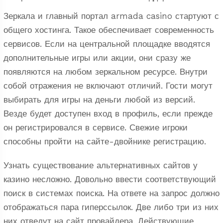
Зеркала и главный портал armada casino стартуют с
общего хостинга. Такое обеспечивает современность
сервисов. Если на центральной площадке вводятся
дополнительные игры или акции, они сразу же
появляются на любом зеркальном ресурсе. Внутри
собой отражения не включают отличий. Гости могут
выбирать для игры на деньги любой из версий.
Везде будет доступен вход в профиль, если прежде
он регистрировался в сервисе. Свежие игроки
способны пройти на сайте-двойнике регистрацию.
Узнать существование альтернативных сайтов у
казино несложно. Довольно ввести соответствующий
поиск в системах поиска. На ответе на запрос должно
отображаться пара гиперссылок. Две либо три из них
них отведут на сайт провайдера. Действующие