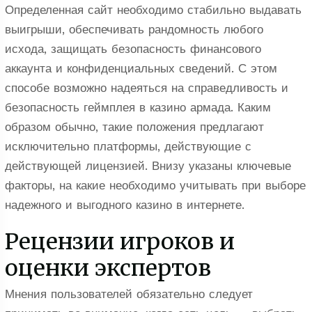
Определенная сайт необходимо стабильно выдавать
выигрыши, обеспечивать рандомность любого
исхода, защищать безопасность финансового
аккаунта и конфиденциальных сведений. С этом
способе возможно надеяться на справедливость и
безопасность геймплея в
казино армада
. Каким
образом обычно, такие положения предлагают
исключительно платформы, действующие с
действующей лицензией. Внизу указаны ключевые
факторы, на какие необходимо учитывать при выборе
надежного и выгодного казино в интернете.
Рецензии игроков и
оценки экспертов
Мнения пользователей обязательно следует