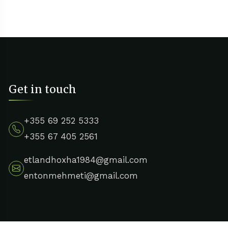
Get in touch
+355 69 252 5333
+355 67 405 2561
etlandhoxha1984@gmail.com
entonmehmeti@gmail.com