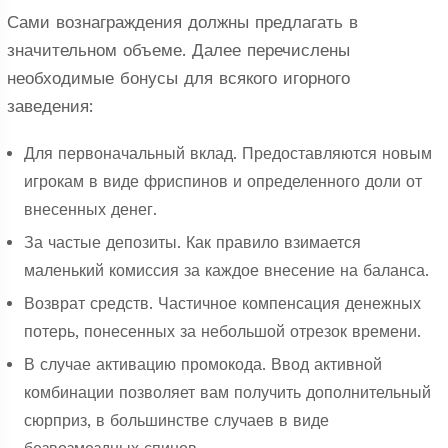
Сами вознаграждения должны предлагать в
значительном объеме. Далее перечислены
необходимые бонусы для всякого игорного
заведения:
Для первоначальный вклад. Предоставляются новым
игрокам в виде фриспинов и определенного доли от
внесенных денег.
За частые депозиты. Как правило взимается
маленький комиссия за каждое внесение на баланса.
Возврат средств. Частичное компенсация денежных
потерь, понесенных за небольшой отрезок времени.
В случае активацию промокода. Ввод активной
комбинации позволяет вам получить дополнительный
сюрприз, в большинстве случаев в виде