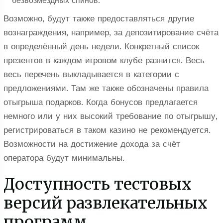
безвозмездных спинов.
Возможно, будут также предоставляться другие
вознаграждения, например, за депозитирование счёта
в определённый день недели. Конкретный список
презентов в каждом игровом клубе разнится. Весь
весь перечень выкладывается в категории с
предложениями. Там же также обозначены правила
отыгрыша подарков. Когда бонусов предлагается
немного или у них высокий требование по отыгрышу,
регистрироваться в таком казино не рекомендуется.
Возможности на достижение дохода за счёт
оператора будут минимальны.
Доступность тестовых
версий развлекательных
программ