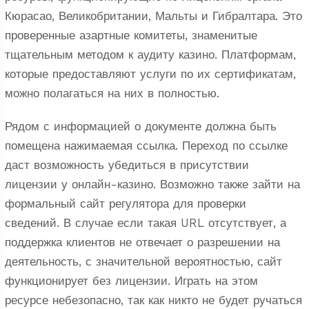
Кюрасао, Великобритании, Мальты и Гибралтара. Это
проверенные азартные комитеты, знаменитые
тщательным методом к аудиту казино. Платформам,
которые предоставляют услуги по их сертификатам,
можно полагаться на них в полностью.
Рядом с информацией о документе должна быть
помещена нажимаемая ссылка. Переход по ссылке
даст возможность убедиться в присутствии
лицензии у онлайн-казино. Возможно также зайти на
формальный сайт регулятора для проверки
сведений. В случае если такая URL отсутствует, а
поддержка клиентов не отвечает о разрешении на
деятельность, с значительной вероятностью, сайт
функционирует без лицензии. Играть на этом
ресурсе небезопасно, так как никто не будет ручаться