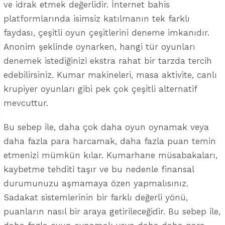
ve idrak etmek değerlidir. İnternet bahis
platformlarında isimsiz katılmanın tek farklı
faydası, çeşitli oyun çeşitlerini deneme imkanıdır.
Anonim şeklinde oynarken, hangi tür oyunları
denemek istediğinizi ekstra rahat bir tarzda tercih
edebilirsiniz. Kumar makineleri, masa aktivite, canlı
krupiyer oyunları gibi pek çok çeşitli alternatif
mevcuttur.
Bu sebep ile, daha çok daha oyun oynamak veya
daha fazla para harcamak, daha fazla puan temin
etmenizi mümkün kılar. Kumarhane müsabakaları,
kaybetme tehditi taşır ve bu nedenle finansal
durumunuzu aşmamaya özen yapmalısınız.
Sadakat sistemlerinin bir farklı değerli yönü,
puanların nasıl bir araya getirileceğidir. Bu sebep ile,