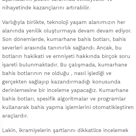
nihayetinde kazançlarını artırabilir.
Varlığıyla birlikte, teknoloji yaşam alanımızın her
alanında yenilik oluşturmaya devam devam ediyor.
Son dönemlerde, kumarhane bahis botları, bahis
severleri arasında tanınırlık sağlandı. Ancak, bu
botların hakikati ve emniyeti hakkında birçok soru
işareti bulunmaktadır. Bu çalışmada, kumarhane
bahis botlarının ne olduğu , nasıl işlediği ve
gerçekten sağlayıp kazandırmadığı konusunda
derinlemesine bir inceleme yapacağız. Kumarhane
bahis botları, spesifik algoritmalar ve programlar
kullanarak bahis yapma işlemlerini otomatikleştiren
araçlardır.
Lakin, ikramiyelerin şartlarını dikkatlice incelemek