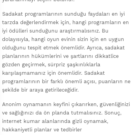
Sadakat programlarının sunduğu faydaları en iyi
tarzda değerlendirmek için, hangi programların en
iyi ödülleri sunduğunu araştırmalısınız. Bu
dolayısıyla, hangi oyun evinin sizin için en uygun
olduğunu tespit etmek önemlidir. Ayrıca, sadakat
planlarının hükümlerini ve şartlarını dikkatlice
gözden geçirmek, sürpriz şaşkınlıklarla
karşılaşmamanız için önemlidir. Sadakat
programlarının bir farklı önemli açısı, puanların ne
şekilde bir araya getirileceğidir.
Anonim oynamanın keyfini çıkarırken, güvenliğinizi
ve sağlığınızı da ön planda tutmalısınız. Sonuç,
internet kumar alanlarında gizli oynamak,
hakkaniyetli planlar ve tedbirler