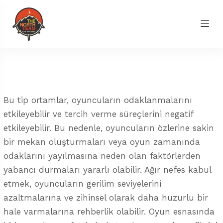
Bu tip ortamlar, oyuncuların odaklanmalarını
etkileyebilir ve tercih verme süreçlerini negatif
etkileyebilir. Bu nedenle, oyuncuların özlerine sakin
bir mekan oluşturmaları veya oyun zamanında
odaklarını yayılmasına neden olan faktörlerden
yabancı durmaları yararlı olabilir. Ağır nefes kabul
etmek, oyuncuların gerilim seviyelerini
azaltmalarına ve zihinsel olarak daha huzurlu bir
hale varmalarına rehberlik olabilir. Oyun esnasında