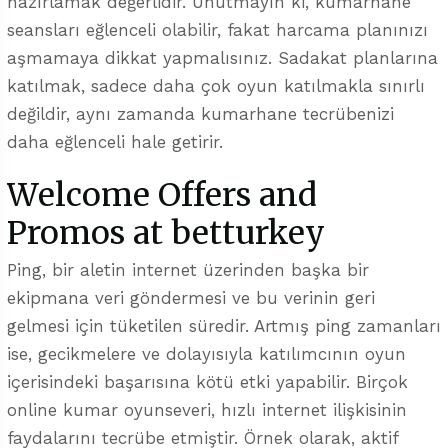
hazırlamak değerlidir. Unutmayın ki, kumarhane
seansları eğlenceli olabilir, fakat harcama planınızı
aşmamaya dikkat yapmalısınız. Sadakat planlarına
katılmak, sadece daha çok oyun katılmakla sınırlı
değildir, aynı zamanda kumarhane tecrübenizi
daha eğlenceli hale getirir.
Welcome Offers and
Promos at betturkey
Ping, bir aletin internet üzerinden başka bir
ekipmana veri göndermesi ve bu verinin geri
gelmesi için tüketilen süredir. Artmış ping zamanları
ise, gecikmelere ve dolayısıyla katılımcının oyun
içerisindeki başarısına kötü etki yapabilir. Birçok
online kumar oyunseveri, hızlı internet ilişkisinin
faydalarını tecrübe etmiştir. Örnek olarak, aktif