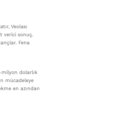
tır, Veolası
 verici sonuç.
zançlar. Fena
-milyon dolarlık
çin mücadeleye
çekme en azından