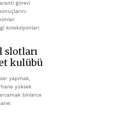
garanti görevi
sonuçlarını
kimler
gi koleksiyonları
 slotları
net kulübü
isler yapmak,
arhane yüksek
harcamak binlerce
hane: