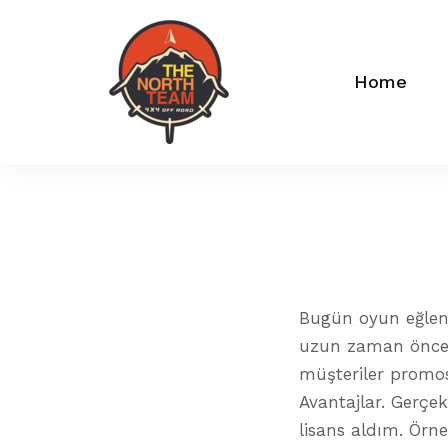
Home
Bugün oyun eğlenc
uzun zaman önce 
müşteriler promosy
Avantajlar. Gerç
lisans aldım. Örne