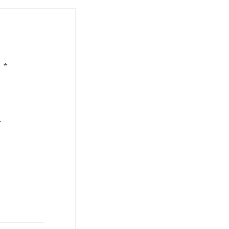
d
*
.