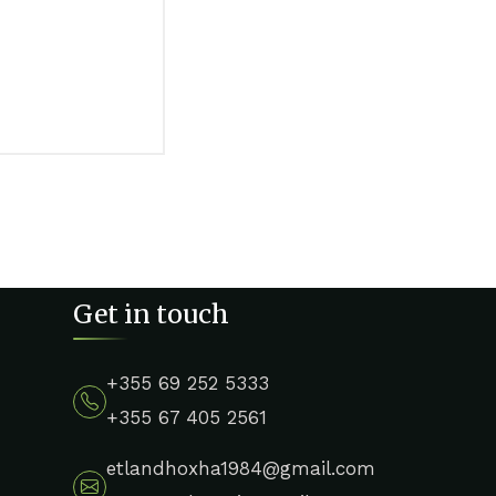
Get in touch
+355 69 252 5333
+355 67 405 2561
etlandhoxha1984@gmail.com