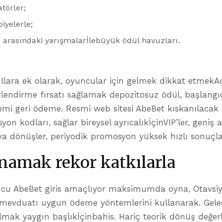
törler;
iyelerle;
r arasındaki yarışmalarİlebüyük ödül havuzları.
ullara ek olarak, oyuncular için gelmek dikkat etmek
lendirme fırsatı sağlamak depozitosuz ödül, başlangıç ​
temi geri ödeme. Resmi web sitesi AbeBet kıskanılacak b
on kodları, sağlar bireysel ayrıcalıkİçinVIP’ler, geniş a
va dönüşler, periyodik promosyon yüksek hızlı sonuçla
namak rekor katkılarla
u AbeBet giris amaçlıyor maksimumda oyna, Otavsiye
 mevduatı uygun ödeme yöntemlerini kullanarak. Gel
mak yaygın başlıkİçinbahis. Hariç teorik dönüş değer