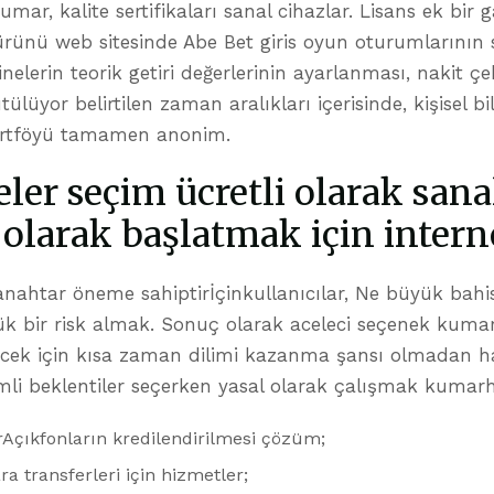
umar, kalite sertifikaları sanal cihazlar. Lisans ek bir 
ürünü web sitesinde Abe Bet giris oyun oturumlarının 
elerin teorik getiri değerlerinin ayarlanması, nakit çe
lüyor belirtilen zaman aralıkları içerisinde, kişisel bil
portföyü tamamen anonim.
ler seçim ücretli olarak sanal
 olarak başlatmak için inter
 anahtar öneme sahiptirİçinkullanıcılar, Ne büyük bah
k bir risk almak. Sonuç olarak aceleci seçenek kum
lecek için kısa zaman dilimi kazanma şansı olmadan 
mli beklentiler seçerken yasal olarak çalışmak kumar
arAçıkfonların kredilendirilmesi çözüm;
a transferleri için hizmetler;