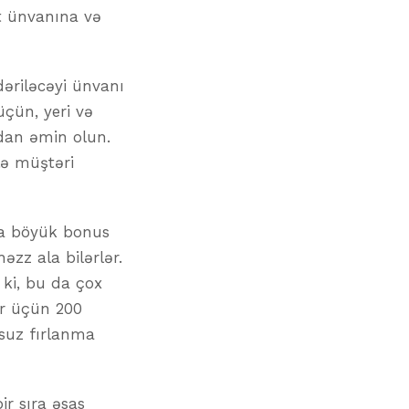
çt ünvanına və
dəriləcəyi ünvanı
çün, yeri və
zdan əmin olun.
ilə müştəri
ha böyük bonus
zz ala bilərlər.
 ki, bu da çox
ər üçün 200
suz fırlanma
r sıra əsas