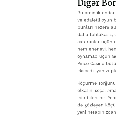
Digər Bon
Bu əminlik ondan i
və ədalətli oyun 
bunları nəzərə al
daha təhlükəsiz, 
axtaranlar üçün 
həm ənənəvi, həm
oynamaq üçün GeFo
Pinco Casino bütü
ekspedisiyanızı pl
Köçürmə sorğunuz 
ölkəsini seçə, əm
edə bilərsiniz. Ye
də gözləyən köçür
yeni hesabınızdan