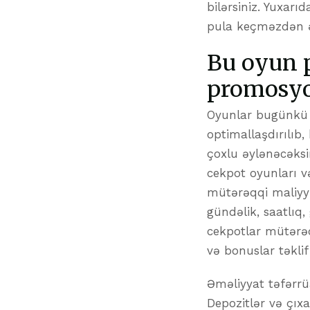
bilərsiniz. Yuxarı
pula keçməzdən əv
Bu oyun 
promosyo
Oyunlar bugünkü 
optimallaşdırılıb,
çoxlu əylənəcəksi
cekpot oyunları v
mütərəqqi maliyyə
gündəlik, saatlıq
cekpotlar mütərəq
və bonuslar təklif
Əməliyyat təfərrü
Depozitlər və çıx