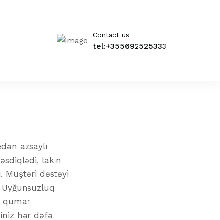
Contact us
tel:+355692525333
 edən azsaylı
sdiqlədi, lakin
. Müştəri dəstəyi
r. Uyğunsuzluq
lə qumar
iniz hər dəfə