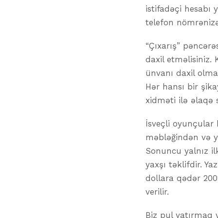
istifadəçi hesabı 
telefon nömrəniz
“Çıxarış” pəncərə
daxil etməlisiniz
ünvanı daxil olma
Hər hansı bir şika
xidməti ilə əlaqə s
İsveçli oyunçular
məbləğindən və ya
Sonuncu yalnız i
yaxşı təklifdir. 
dollara qədər 20
verilir.
Biz pul yatırmaq 