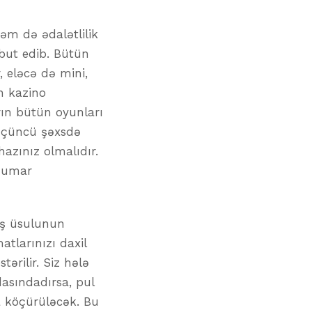
həm də ədalətlilik
übut edib. Bütün
, eləcə də mini,
n kazino
ın bütün oyunları
Üçüncü şəxsdə
azınız olmalıdır.
 qumar
iş üsulunun
tlarınızı daxil
ərilir. Siz hələ
dasındadırsa, pul
a köçürüləcək. Bu