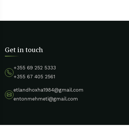
Get in touch
+355 69 252 5333
+355 67 405 2561
etlandhoxha1984@gmail.com
entonmehmeti@gmail.com