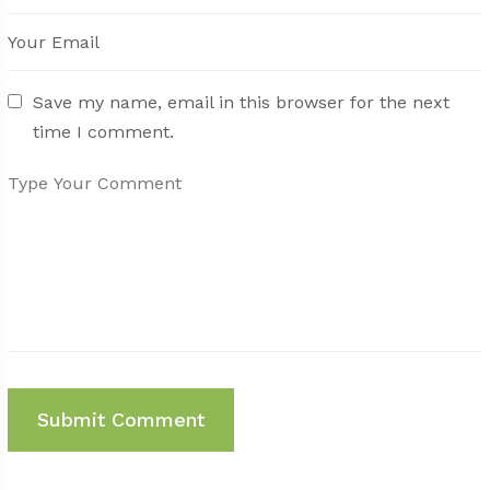
Save my name, email in this browser for the next
time I comment.