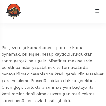
Bir çevrimiçi kumarhanede para ile kumar
oynamak, bir kişisel hesap kaydoldurulduktan
sonra gerçek hale gelir. Misafirler makinelerde
ücretli bahisler yapabilmek ve turnuvalarda
oynayabilmek hesaplarına kredi gereklidir.
MasalBet
para yenileme Prosedür birkaç dakika gerektirir.
Onun geçit zorluklara sunmaz yeni başlayanlar
katılımcılar dahil olmak üzere. ganimeti çekme
süreci henüz en fazla basitleştirildi.