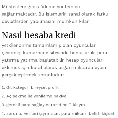
Müşterilere geniş ödeme yöntemleri
sağlanmaktadır. Bu işlemlerin sanal olarak farklı
devletlerden yapılmasını mümkün kılar.
Nasıl hesaba kredi
yetkilendirme tamamlamış olan oyuncular
çevrimiçi kumarhane sitesinde bonuslar ile para
yatırma yatırma başlatabilir. hesap oyuncuları
eklemek için kural olarak asgari miktarda eylem
gerçekleştirmek zorunludur:
Git kategori bireysel profil.
Aç sekme ile yenileme bakiye.
gerekli para sağlayıcı rozetine Tıklayın.
zorunlu verileri (ayrıntılar, para miktarı, belirli kişisel