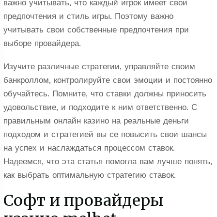
важно учитывать, что каждый игрок имеет свои
предпочтения и стиль игры. Поэтому важно
учитывать свои собственные предпочтения при
выборе провайдера.
Изучите различные стратегии, управляйте своим
банкроллом, контролируйте свои эмоции и постоянно
обучайтесь. Помните, что ставки должны приносить
удовольствие, и подходите к ним ответственно. С
правильным
онлайн казино на реальные деньги
подходом и стратегией вы се повысить свои шансы
на успех и наслаждаться процессом ставок.
Надеемся, что эта статья помогла вам лучше понять,
как выбрать оптимальную стратегию ставок.
Софт и провайдеры