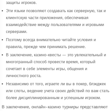
защиты игроков.
Эти языки позволяют создавать как серверную, так и
клиентскую части приложения, обеспечивая
взаимодействие между пользователями и игровыми
серверами.
Поэтому всегда внимательно читайте условия и
правила, прежде чем принимать решение.
В заключение, казино-квесты — это увлекательный и
многогранный способ провести время, который
сочетает в себе элементы игры, общения и
личностного роста.
Независимо от того, играете ли вы в покер, блэкджек
или слоты, ведение учета своих действий по вам стать
более дисциплинированным и успешным игроком.
В заключение, онлайн-казино турниры представляют