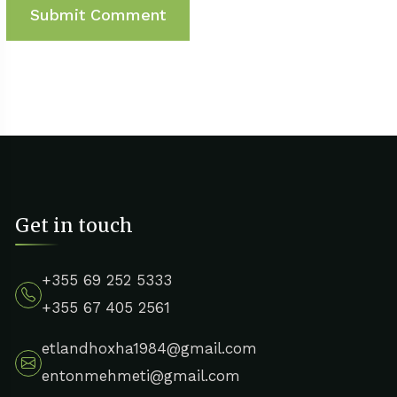
Get in touch
+355 69 252 5333
+355 67 405 2561
etlandhoxha1984@gmail.com
entonmehmeti@gmail.com