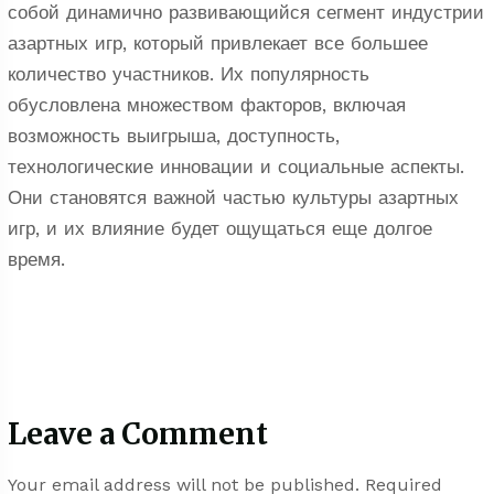
собой динамично развивающийся сегмент индустрии
азартных игр, который привлекает все большее
количество участников. Их популярность
обусловлена множеством факторов, включая
возможность выигрыша, доступность,
технологические инновации и социальные аспекты.
Они становятся важной частью культуры азартных
игр, и их влияние будет ощущаться еще долгое
время.
Leave a Comment
Your email address will not be published.
Required