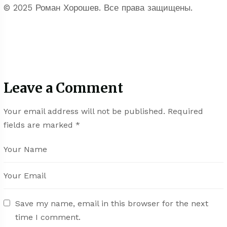
© 2025 Роман Хорошев. Все права защищены.
Leave a Comment
Your email address will not be published.
Required
fields are marked
*
Save my name, email in this browser for the next
time I comment.