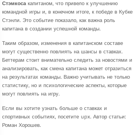
Стэмкоса
капитаном, что привело к улучшению
командной игры и, в конечном итоге, к победе в Кубке
Стэнли. Это событие показало, как важна роль
капитана в создании успешной команды.
Таким образом, изменения в капитанском составе
могут существенно повлиять на шансы в ставках.
Беттерам стоит внимательно следить за новостями и
анализировать, как смена капитана может отразиться
на результатах команды. Важно учитывать не только
статистику, но и психологические аспекты, которые
могут повлиять на игру.
Если вы хотите узнать больше о ставках и
спортивных событиях, посетите
upx
. Автор статьи:
Роман Хорошев
.